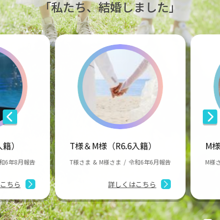
「私たち、結婚しました」
籍）
T様＆M様（R6.6入籍）
M様＆
年8月報告
T様さま
M様さま
令和6年6月報告
M様さま
ちら
詳しくはこちら