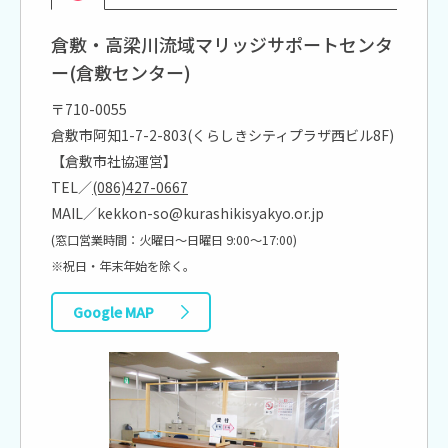
倉敷・高梁川流域マリッジサポートセンタ
ー(倉敷センター)
〒710-0055
倉敷市阿知1-7-2-803(くらしきシティプラザ西ビル8F)
【倉敷市社協運営】
TEL／
(086)427-0667
MAIL／kekkon-so@kurashikisyakyo.or.jp
(窓口営業時間：火曜日～日曜日 9:00～17:00)
※祝日・年末年始を除く。
Google MAP